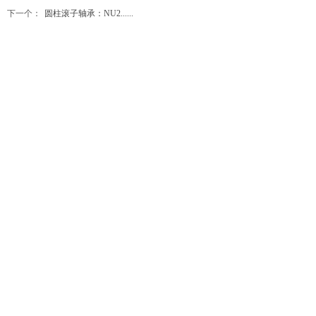
下一个：
圆柱滚子轴承：NU2......
服务电话
0760-88231997